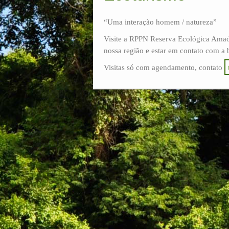
“Uma interação homem / natureza”
Visite a RPPN Reserva Ecológica Amade
nossa região e estar em contato com a 
Visitas só com agendamento, contato