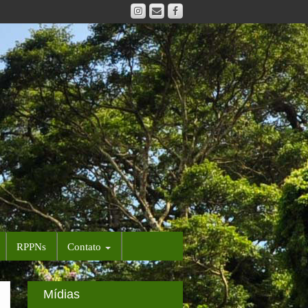
RPPNs
Contato
Mídias