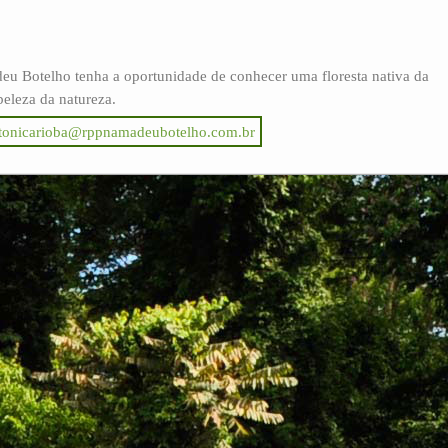
u Botelho tenha a oportunidade de conhecer uma floresta nativa da
beleza da natureza.
tonicarioba@rppnamadeubotelho.com.br