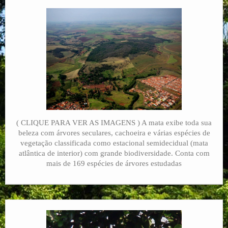
Corredor Ecológico
Plano de Manejo
Ecoturismo
Pesquisas
RPPNs
( CLIQUE PARA VER AS IMAGENS ) A mata exibe toda sua
Contato
beleza com árvores seculares, cachoeira e várias espécies de
vegetação classificada como estacional semidecidual (mata
atlântica de interior) com grande biodiversidade. Conta com
mais de 169 espécies de árvores estudadas