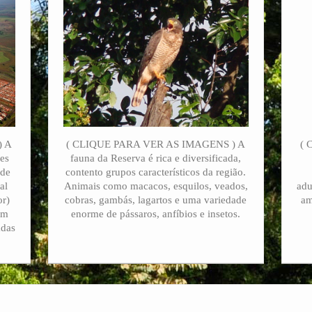
) A
( CLIQUE PARA VER AS IMAGENS ) A
( 
res
fauna da Reserva é rica e diversificada,
 de
contento grupos característicos da região.
al
Animais como macacos, esquilos, veados,
adu
or)
cobras, gambás, lagartos e uma variedade
am
om
enorme de pássaros, anfíbios e insetos.
adas