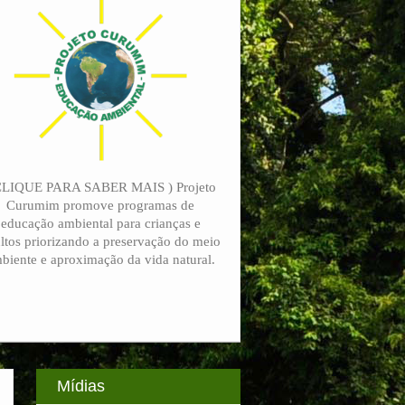
CLIQUE PARA SABER MAIS ) Projeto
Curumim promove programas de
educação ambiental para crianças e
ltos priorizando a preservação do meio
biente e aproximação da vida natural.
Mídias