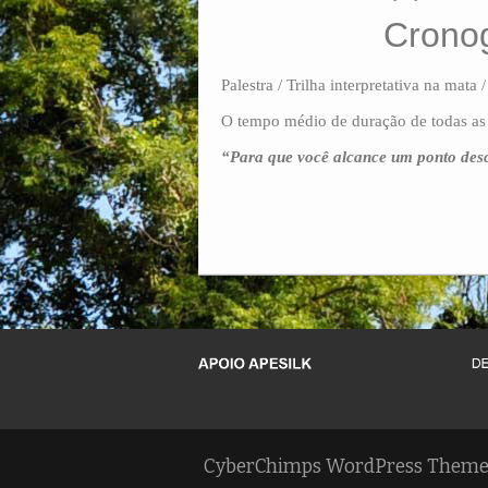
Cronog
Palestra / Trilha interpretativa na mata 
O tempo médio de duração de todas as a
“Para que você alcance um ponto des
CyberChimps WordPress Theme