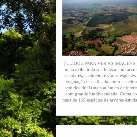
( CLIQUE PARA VER AS IMAGENS 
mata exibe toda sua beleza com árvo
seculares, cachoeira e várias espécies
vegetação classificada como estacion
semidecidual (mata atlântica de interi
com grande biodiversidade. Conta c
mais de 169 espécies de árvores estud