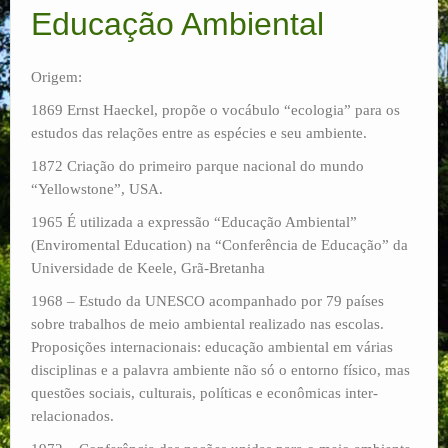
Educação Ambiental
Corredor Ecológico
Plano de Manejo
Origem:
1869 Ernst Haeckel, propõe o vocábulo “ecologia” para os
Ecoturismo
estudos das relações entre as espécies e seu ambiente.
Pesquisas
1872 Criação do primeiro parque nacional do mundo
“Yellowstone”, USA.
RPPNs
1965 É utilizada a expressão “Educação Ambiental”
Contato
(Enviromental Education) na “Conferência de Educação” da
Universidade de Keele, Grã-Bretanha
1968 – Estudo da UNESCO acompanhado por 79 países
sobre trabalhos de meio ambiental realizado nas escolas.
Proposições internacionais: educação ambiental em várias
disciplinas e a palavra ambiente não só o entorno físico, mas
questões sociais, culturais, políticas e econômicas inter-
relacionados.