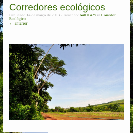
Corredores ecológicos
Corredor Ecológico
Publicado
14 de março de 2013
- Tamanho:
640 × 425
in
Corredor
Ecológico
Plano de Manejo
← anterior
Ecoturismo
Pesquisas
RPPNs
Contato