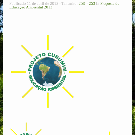
Publicado
11 de abril de 2013
- Tamanho:
253 × 253
in
Proposta de
Educação Ambiental 2013
Corredor Ecológico
Plano de Manejo
Ecoturismo
Pesquisas
RPPNs
Contato