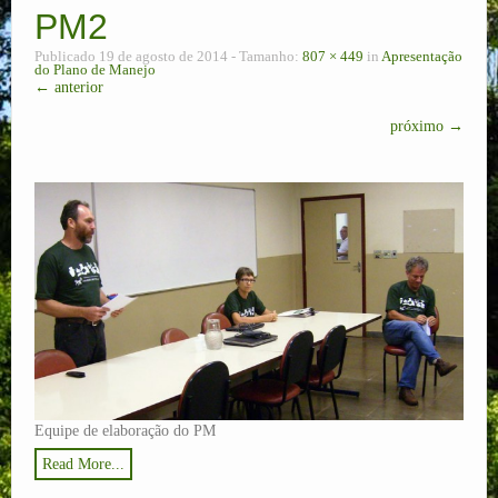
PM2
Corredor Ecológico
Publicado
19 de agosto de 2014
- Tamanho:
807 × 449
in
Apresentação
do Plano de Manejo
Plano de Manejo
← anterior
próximo →
Ecoturismo
Pesquisas
RPPNs
Contato
Equipe de elaboração do PM
Read More...